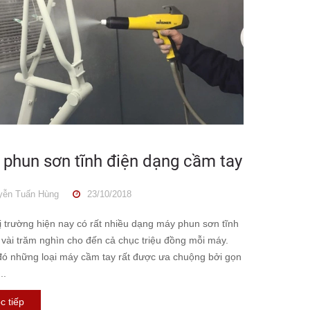
phun sơn tĩnh điện dạng cầm tay
ễn Tuấn Hùng
23/10/2018
ị trường hiện nay có rất nhiều dạng máy phun sơn tĩnh
 vài trăm nghìn cho đến cả chục triệu đồng mỗi máy.
đó những loại máy cầm tay rất được ưa chuộng bởi gọn
..
QUY TRÌNH SƠN TĨNH
c tiếp