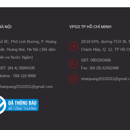
HÀ NỘI
VPGD TP HỒ CHÍ MINH
Số 9C, Phố Linh Đường, P. Hoàng
20/19 KP6, đường TCH 36, P
iệt, Hoàng Mai, Hà Nội ( Đối diện
Chánh Hiệp, Q. 12, TP Hồ Ch
bến xe Nước Ngầm)
SĐT: 0903343486
SĐT: (84.4) 39994195
Fax: (84.28) 62562498
otline : 094.118.9999
nhatquang25102011@gmail.
nhatquang25102011@gmail.com