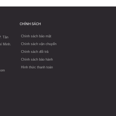
CHÍNH SÁCH
Chính sách bảo mật
. Tân
Chính sách vận chuyển
í Minh.
Chính sách đổi trả
Chính sách bảo hành
Hình thức thanh toán
com