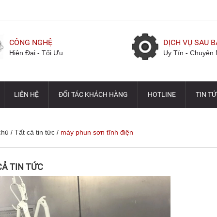
CÔNG NGHỆ
DỊCH VỤ SAU 
Hiện Đại - Tối Ưu
Uy Tín - Chuyên 
LIÊN HỆ
ĐỐI TÁC KHÁCH HÀNG
HOTLINE
TIN T
chủ
/
Tất cả tin tức
/
máy phun sơn tĩnh điện
CẢ TIN TỨC