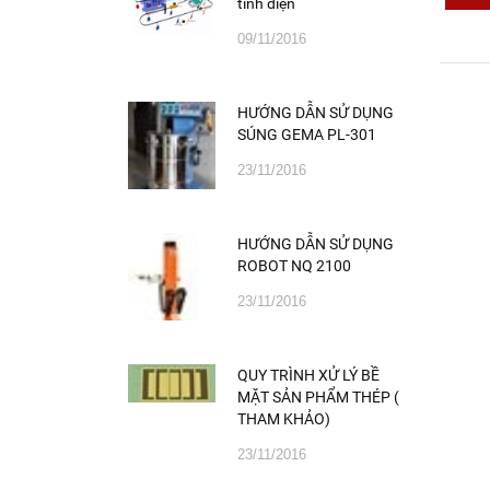
tĩnh điện
09/11/2016
HƯỚNG DẪN SỬ DỤNG
SÚNG GEMA PL-301
23/11/2016
HƯỚNG DẪN SỬ DỤNG
ROBOT NQ 2100
23/11/2016
QUY TRÌNH XỬ LÝ BỀ
MẶT SẢN PHẨM THÉP (
THAM KHẢO)
23/11/2016