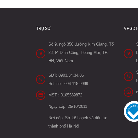
TRỤ SỞ
VPGD 
Số 9, ngõ 356 đường Kim Giang, Tổ
23, P. Định Công, Hoàng Mai, TP.
L
HN, Việt Nam
SĐT: 0903.34.34.86
H
Hotline : 094.118.9999
MST : 0105589872
Ngày cấp: 25/10/2011
Nơi cấp: Sở kế hoạch và đầu tư
thành phố Hà Nội