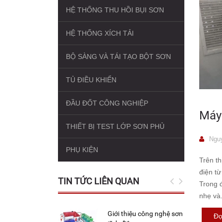
HỆ THỐNG THU HỒI BỤI SƠN
HỆ THỐNG XÍCH TẢI
BỘ SÀNG VÀ TÁI TẠO BỘT SƠN
TỦ ĐIỀU KHIỂN
ĐẦU ĐỐT CÔNG NGHIỆP
Máy 
THIẾT BỊ TEST LỚP SƠN PHỦ
Nguy
PHỤ KIỆN
Trên th
điện từ
TIN TỨC LIÊN QUAN
Trong 
nhẹ và.
Giới thiệu công nghệ sơn
Đọ