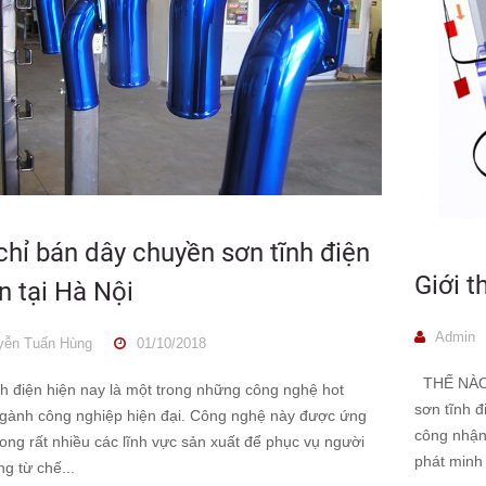
chỉ bán dây chuyền sơn tĩnh điện
Giới t
ín tại Hà Nội
Admin
ễn Tuấn Hùng
01/10/2018
THẾ NÀO 
nh điện hiện nay là một trong những công nghệ hot
sơn tĩnh đ
ngành công nghiệp hiện đại. Công nghệ này được ứng
công nhận
ong rất nhiều các lĩnh vực sản xuất để phục vụ người
phát minh 
ng từ chế...
QUY TRÌNH SƠN TĨNH