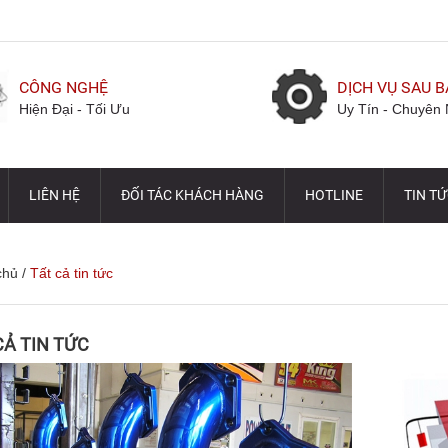
CÔNG NGHỆ
DỊCH VỤ SAU 
Hiện Đại - Tối Ưu
Uy Tín - Chuyên 
LIÊN HỆ
ĐỐI TÁC KHÁCH HÀNG
HOTLINE
TIN T
chủ
/
Tất cả tin tức
CẢ TIN TỨC