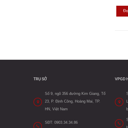
Đọ
TRỤ SỞ
VPGD 
Số 9, ngõ 356 đường Kim Giang, Tổ
23, P. Định Công, Hoàng Mai, TP.
L
HN, Việt Nam
SĐT: 0903.34.34.86
H