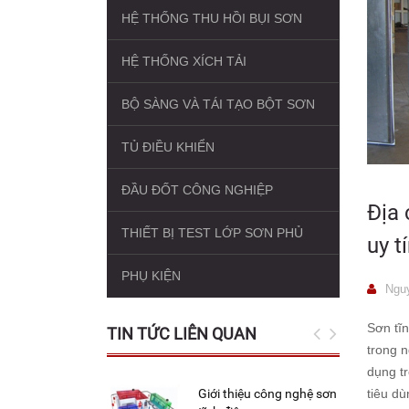
HỆ THỐNG THU HỒI BỤI SƠN
HỆ THỐNG XÍCH TẢI
BỘ SÀNG VÀ TÁI TẠO BỘT SƠN
TỦ ĐIỀU KHIỂN
ĐẦU ĐỐT CÔNG NGHIỆP
Địa 
THIẾT BỊ TEST LỚP SƠN PHỦ
uy t
PHỤ KIỆN
Nguy
Sơn tĩ
TIN TỨC LIÊN QUAN
trong 
dụng tr
Giới thiệu công nghệ sơn
tiêu dù