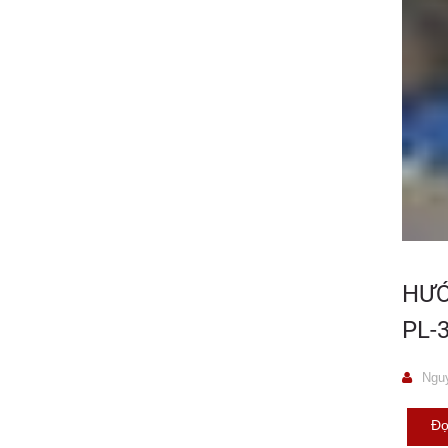
HƯỚ
PL-
Nguy
Đọ