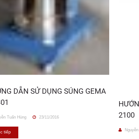
NG DẪN SỬ DỤNG SÚNG GEMA
301
HƯỚN
2100
ễn Tuấn Hùng
23/11/2016
Nguyễn 
c tiếp