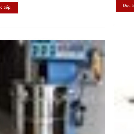
ĐIỆN ( THAM KHẢO)
Đọc t
c tiếp
23/11/2016