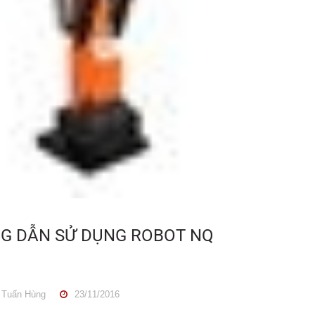
G DẪN SỬ DỤNG ROBOT NQ
Tuấn Hùng
23/11/2016