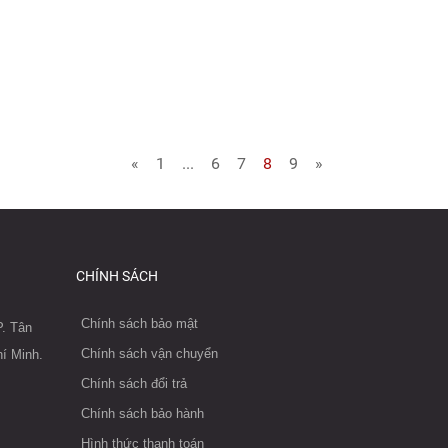
«
1
...
6
7
8
9
»
CHÍNH SÁCH
Chính sách bảo mật
. Tân
Chính sách vận chuyển
í Minh.
Chính sách đổi trả
Chính sách bảo hành
Hình thức thanh toán