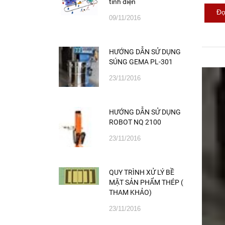
tĩnh điện
Đọ
09/11/2016
HƯỚNG DẪN SỬ DỤNG
SÚNG GEMA PL-301
23/11/2016
HƯỚNG DẪN SỬ DỤNG
ROBOT NQ 2100
23/11/2016
QUY TRÌNH XỬ LÝ BỀ
MẶT SẢN PHẨM THÉP (
THAM KHẢO)
23/11/2016