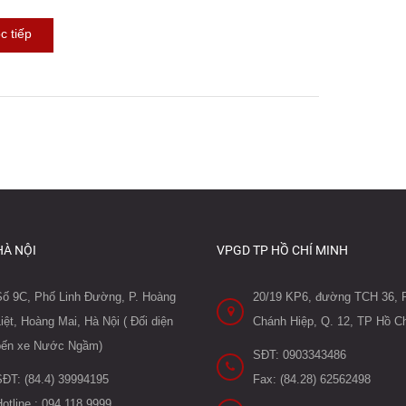
c tiếp
HÀ NỘI
VPGD TP HỒ CHÍ MINH
Số 9C, Phố Linh Đường, P. Hoàng
20/19 KP6, đường TCH 36, P
iệt, Hoàng Mai, Hà Nội ( Đối diện
Chánh Hiệp, Q. 12, TP Hồ Ch
bến xe Nước Ngầm)
SĐT: 0903343486
SĐT: (84.4) 39994195
Fax: (84.28) 62562498
otline : 094.118.9999