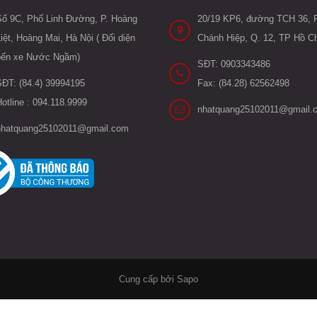
Số 9C, Phố Linh Đường, P. Hoàng
20/19 KP6, đường TCH 36, P
iệt, Hoàng Mai, Hà Nội ( Đối diện
Chánh Hiệp, Q. 12, TP Hồ Ch
bến xe Nước Ngầm)
SĐT: 0903343486
SĐT: (84.4) 39994195
Fax: (84.28) 62562498
otline : 094.118.9999
nhatquang25102011@gmail.
nhatquang25102011@gmail.com
Cung cấp bởi Sapo