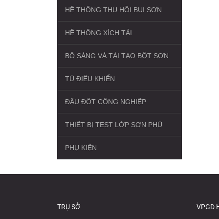
HỆ THỐNG THU HỒI BỤI SƠN
HỆ THỐNG XÍCH TẢI
BỘ SÀNG VÀ TÁI TẠO BỘT SƠN
TỦ ĐIỀU KHIỂN
ĐẦU ĐỐT CÔNG NGHIỆP
THIẾT BỊ TEST LỚP SƠN PHỦ
PHỤ KIỆN
TRỤ SỞ
VPGD 