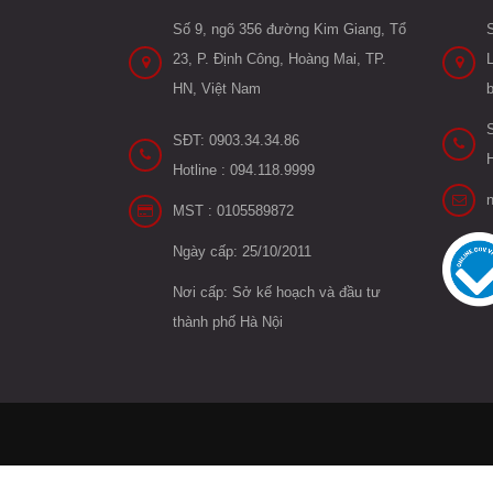
Số 9, ngõ 356 đường Kim Giang, Tổ
23, P. Định Công, Hoàng Mai, TP.
L
HN, Việt Nam
SĐT: 0903.34.34.86
H
Hotline : 094.118.9999
MST : 0105589872
Ngày cấp: 25/10/2011
Nơi cấp: Sở kế hoạch và đầu tư
thành phố Hà Nội