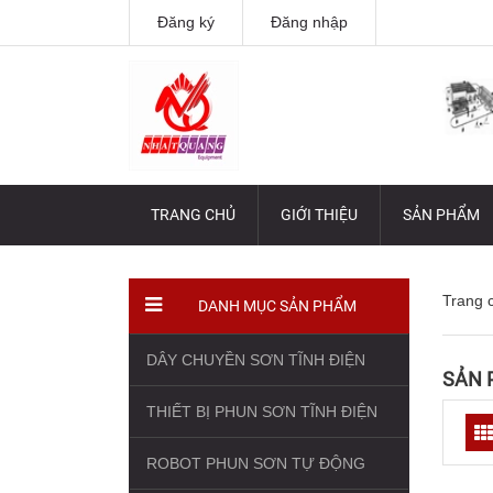
Đăng ký
Đăng nhập
TRANG CHỦ
GIỚI THIỆU
SẢN PHẨM
Trang 
DANH MỤC SẢN PHẨM
DÂY CHUYỀN SƠN TĨNH ĐIỆN
SẢN 
THIẾT BỊ PHUN SƠN TĨNH ĐIỆN
ROBOT PHUN SƠN TỰ ĐỘNG