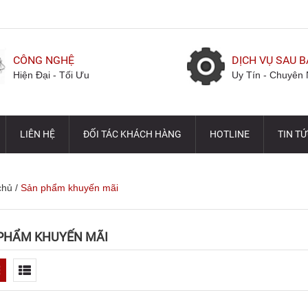
CÔNG NGHỆ
DỊCH VỤ SAU 
Hiện Đại - Tối Ưu
Uy Tín - Chuyên 
LIÊN HỆ
ĐỐI TÁC KHÁCH HÀNG
HOTLINE
TIN T
chủ
/
Sản phẩm khuyến mãi
PHẨM KHUYẾN MÃI