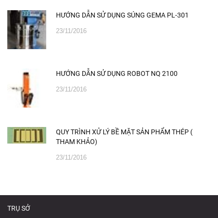
HƯỚNG DẪN SỬ DỤNG SÚNG GEMA PL-301
23/11/2016
HƯỚNG DẪN SỬ DỤNG ROBOT NQ 2100
23/11/2016
QUY TRÌNH XỬ LÝ BỀ MẶT SẢN PHẨM THÉP (
THAM KHẢO)
23/11/2016
TRỤ SỞ