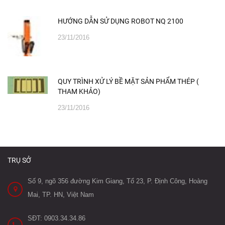
HƯỚNG DẪN SỬ DỤNG ROBOT NQ 2100
23/11/2016
QUY TRÌNH XỬ LÝ BỀ MẶT SẢN PHẨM THÉP (
THAM KHẢO)
23/11/2016
TRỤ SỞ
Số 9, ngõ 356 đường Kim Giang, Tổ 23, P. Định Công, Hoàng
Mai, TP. HN, Việt Nam
SĐT: 0903.34.34.86