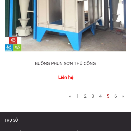
BUỒNG PHUN SƠN THỦ CÔNG
Liên hệ
«
1
2
3
4
5
6
»
TRỤ SỞ