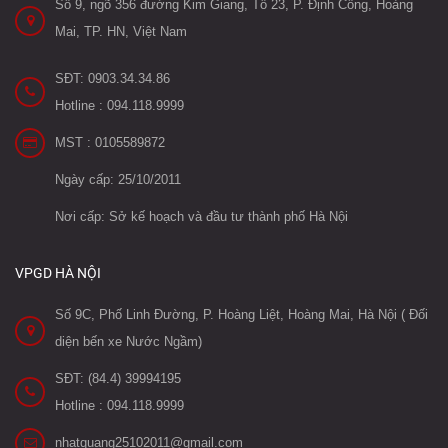
Số 9, ngõ 356 đường Kim Giang, Tổ 23, P. Định Công, Hoàng
Mai, TP. HN, Việt Nam
SĐT: 0903.34.34.86
Hotline : 094.118.9999
MST : 0105589872
Ngày cấp: 25/10/2011
Nơi cấp: Sở kế hoạch và đầu tư thành phố Hà Nội
VPGD HÀ NỘI
Số 9C, Phố Linh Đường, P. Hoàng Liệt, Hoàng Mai, Hà Nội ( Đối
diện bến xe Nước Ngầm)
SĐT: (84.4) 39994195
Hotline : 094.118.9999
nhatquang25102011@gmail.com