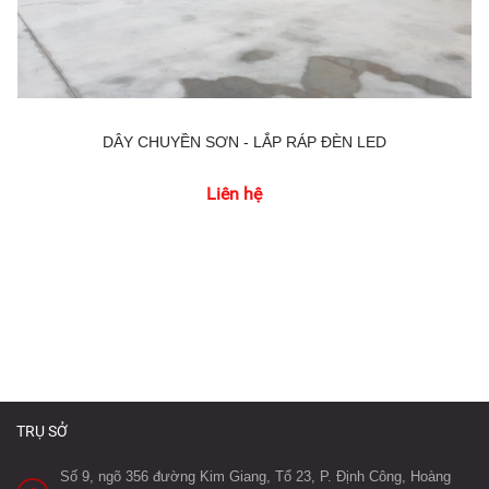
DÂY CHUYỀN SƠN - LẮP RÁP ĐÈN LED
Liên hệ
TRỤ SỞ
Số 9, ngõ 356 đường Kim Giang, Tổ 23, P. Định Công, Hoàng