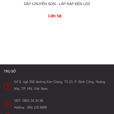
DÂY CHUYỀN SƠN - LẮP RÁP ĐÈN LED
Liên hệ
TRỤ SỞ
Số 9, ngõ 356 đường Kim Giang, Tổ 23, P. Định Công, Hoàng
Mai, TP. HN, Việt Nam
SĐT: 0903.34.34.86
Hotline : 094.118.9999